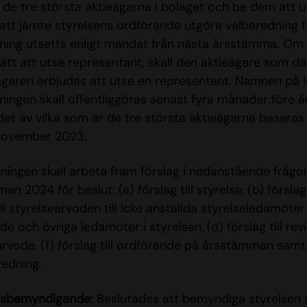
 de tre största aktieägarna i bolaget och be dem att 
att jämte styrelsens ordförande utgöra valberedning för
ning utsetts enligt mandat från nästa årsstämma. Om
rätt att utse representant, skall den aktieägare som där
ägaren erbjudas att utse en representant. Namnen på 
ningen skall offentliggöras senast fyra månader före
et av vilka som är de tre största aktieägarna baseras
november 2023.
ningen skall arbeta fram förslag i nedanstående frågor
n 2024 för beslut: (a) förslag till styrelse, (b) förslag
till styrelsearvoden till icke anställda styrelseledamö
e och övriga ledamöter i styrelsen, (d) förslag till reviso
rvode, (f) förslag till ordförande på årsstämman samt (g
redning.
nsbemyndigande:
Beslutades att bemyndiga styrelsen at