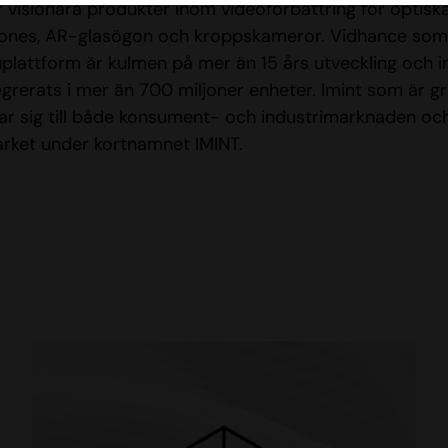
r visionära produkter inom videoförbättring för optis
nes, AR-glasögon och kroppskameror. Vidhance som 
plattform är kulmen på mer än 15 års utveckling och in
egrerats i mer än 700 miljoner enheter. Imint som är 
tar sig till både konsument- och industrimarknaden och
rket under kortnamnet IMINT.