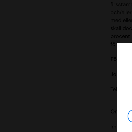
årsstämma
och/elle
med elle
skall do
procent 
första g
För ytter
Jonathan
Telefon:
Om IMINT
Imint är