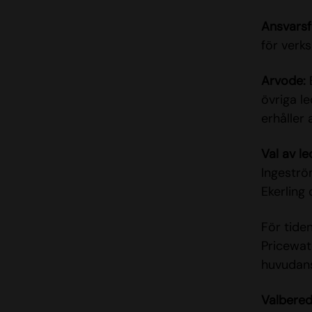
Ansvarsf
för verk
Arvode:
B
övriga l
erhåller
Val av l
Ingeströ
Ekerling 
För tide
Pricewat
huvudans
Valbered