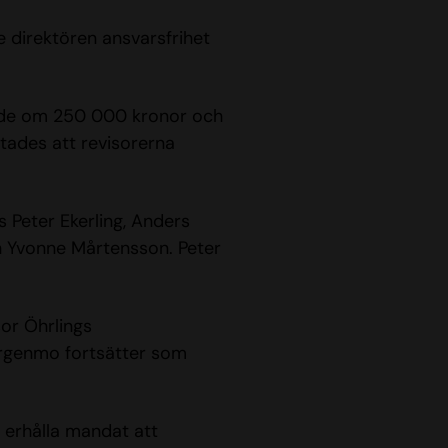
e direktören ansvarsfrihet
vode om 250 000 kronor och
tades att revisorerna
 Peter Ekerling, Anders
h Yvonne Mårtensson.
Peter
sor Öhrlings
ergenmo fortsätter som
 erhålla mandat att