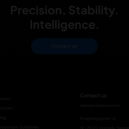
Precision. Stability.
Intelligence.
Contact us
Contact us
Career
sales@vidhance.com
Contact
Blog
Kungsängsgatan 12
Trademark Guidelines
SE-75322 Uppsala, Swed