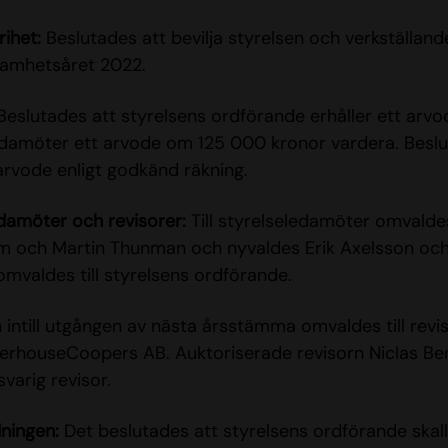
rihet:
Beslutades att bevilja styrelsen och verkställand
samhetsåret 2022.
eslutades att styrelsens ordförande erhåller ett ar
edamöter ett arvode om 125 000 kronor vardera. Beslu
 arvode enligt godkänd räkning.
edamöter och revisorer:
Till styrelseledamöter omvaldes
m och Martin Thunman och nyvaldes Erik Axelsson oc
omvaldes till styrelsens ordförande.
n intill utgången av nästa årsstämma omvaldes till revi
erhouseCoopers AB. Auktoriserade revisorn Niclas B
varig revisor.
ningen:
Det beslutades att styrelsens ordförande skall