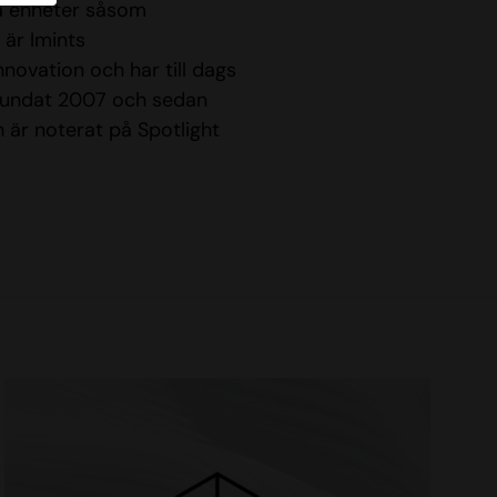
ka enheter såsom
är Imints
novation och har till dags
grundat 2007 och sedan
 är noterat på Spotlight