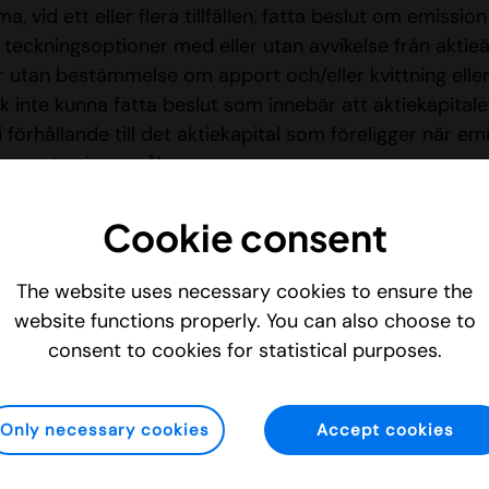
, vid ett eller flera tillfällen, fatta beslut om emission
r teckningsoptioner med eller utan avvikelse från akti
r utan bestämmelse om apport och/eller kvittning eller 
ck inte kunna fatta beslut som innebär att aktiekapital
i förhållande till det aktiekapital som föreligger när
ången tas i anspråk.
ligare information, vänligen kontakta:
Cookie consent
 Ekman, Finanschef Imint Image Intelligence AB (pub
The website uses necessary cookies to ensure the
website functions properly. You can also choose to
 018-474 99 90 E-post:
jonathan.ekman@vidhance.co
consent to cookies for statistical purposes.
 Image Intelligence AB
Only necessary cookies
Accept cookies
 ett svenskt mjukvaruföretag inom intelligent sensor-