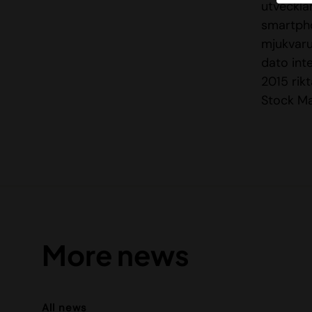
utveckla
smartpho
mjukvaru
dato int
2015 rik
Stock Ma
More news
All news