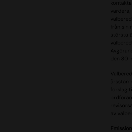
kontakta
vardera, 
valbered
från sin 
största 
valbered
Avgörand
den 30 
Valbered
årsstämma
förslag 
ordförand
revisorsa
av valbe
Emissio