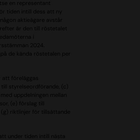
utse en representant
 tiden intill dess att ny
 någon aktieägare avstår
efter är den till röstetalet
ledamöterna i
 årsstämman 2024.
 på de kända röstetalen per
 att föreläggas
 till styrelseordförande, (c)
ter med uppdelningen mellan
r, (e) förslag till
) riktlinjer för tillsättande
t under tiden intill nästa