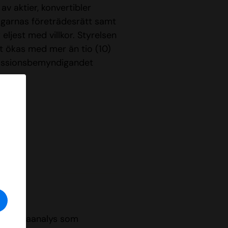
 av aktier, konvertibler
eägarnas företrädesrätt samt
eljest med villkor. Styrelsen
et ökas med mer än tio (10)
 emissionsbemyndigandet
l)
m
 och dataanalys som