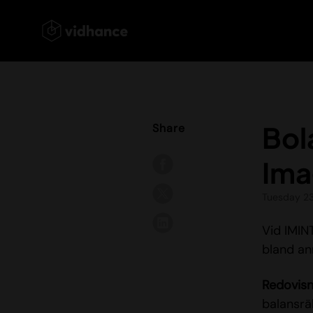
Bol
Share
Ima
Tuesday 2
Vid IMIN
bland an
Redovisn
balansrä