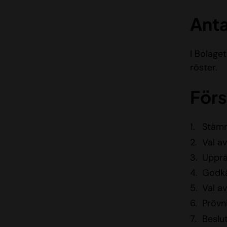
Anta
I Bolaget
röster.
Förs
Stäm
Val a
Upprä
Godkä
Val av
Prövn
Beslu