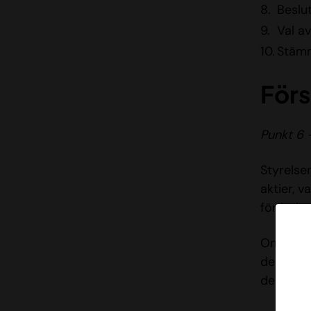
Beslu
Val a
Stämm
Förs
Punkt 6 
Styrelse
aktier, v
för bolag
Om en ak
denna av 
dennes i