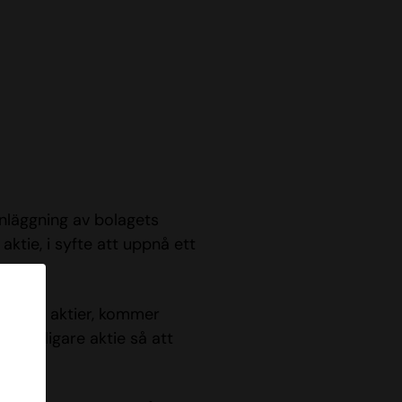
nläggning av bolagets
 aktie, i syfte att uppnå ett
tal nya aktier, kommer
 ytterligare aktie så att