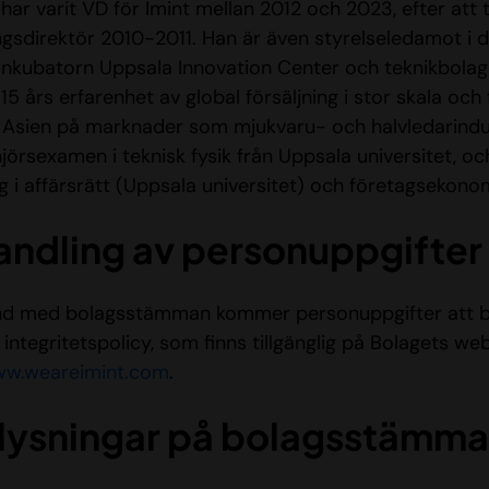
ar varit VD för Imint mellan 2012 och 2023, efter att t
ingsdirektör 2010-2011. Han är även styrelseledamot 
inkubatorn Uppsala Innovation Center och teknikbolag
15 års erfarenhet av global försäljning i stor skala och 
Asien på marknader som mjukvaru- och halvledarindus
njörsexamen i teknisk fysik från Uppsala universitet, o
ng i affärsrätt (Uppsala universitet) och företagsekon
ndling av personuppgifter
d med bolagsstämman kommer personuppgifter att be
 integritetspolicy, som finns tillgänglig på Bolagets we
ww.weareimint.com
.
lysningar på bolagsstämm