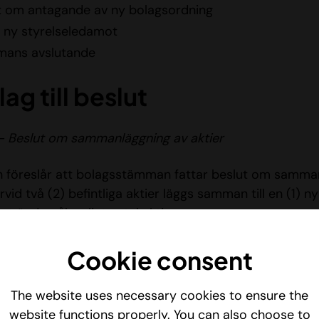
t om antagande av ny bolagsordning
v ny styrelseledamot
ans avslutande
lag till beslut
– Beslut om sammanläggning av aktier
n föreslår att bolagsstämman fattar beslut om samma
arvid två (2) befintliga aktier läggs samman till en (1) ny
et ändamålsenligt antal aktier.
tieägares innehav av aktier inte motsvarar ett fullt an
Cookie consent
Quinary Investment AB vederlagsfritt att erhålla en (1)
nnehav därefter blir jämnt delbart med två (2).
The website uses necessary cookies to ensure the
website functions properly. You can also choose to