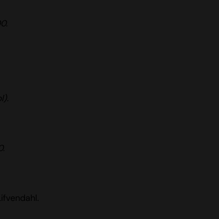
0.
l).
0.
ifvendahl.