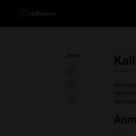
Kal
Share
Monday 13
Aktieäga
härmed t
Advokatf
Anm