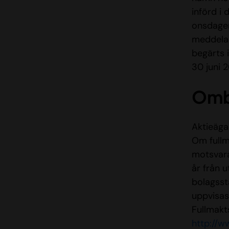
införd i
onsdagen
meddela 
begärts i
30 juni 
Om
Aktieäga
Om fullm
motsvara
år från u
bolagsst
uppvisas
Fullmakt
http://w