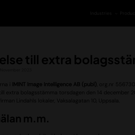
Industries
Produc
lelse till extra bolagss
 November 2023
rna i
IMINT Image Intelligence
AB (publ)
, org.nr 55673
ill extra bolagsstämma torsdagen den 14 december 202
irman Lindahls lokaler, Vaksalagatan 10, Uppsala.
älan m.m.