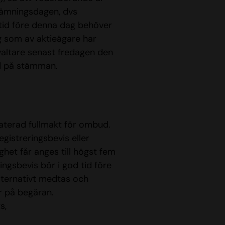
tämningsdagen, dvs
 tid före denna dag behöver
ng som av aktieägare har
rvaltare senast fredagen den
gd på stämman.
terad fullmakt för ombud.
gistreringsbevis eller
ghet får anges till högst fem
ringsbevis bör i god tid före
lternativt medtas och
r på begäran.
s,