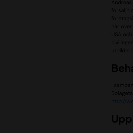
Andreas h
försäljn
företags
har över 
USA och 
civilinge
utbildni
Beha
I samban
Bolagets
http://w
Upp