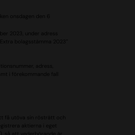
boken onsdagen den 6
ber 2023, under adress
 ”Extra bolagsstämma 2023”
ationsnummer, adress,
amt i förekommande fall
tt få utöva sin rösträtt och
egistrera aktierna i eget
), så att vederbörande är