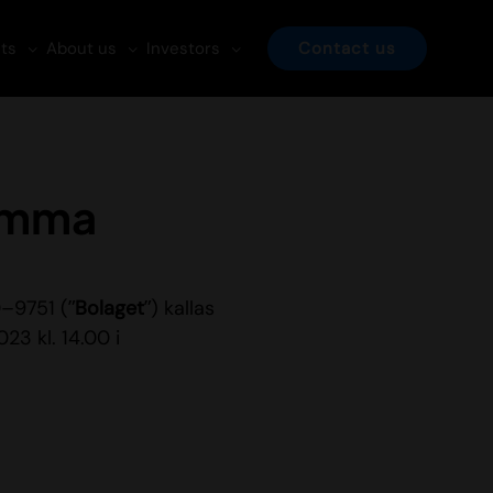
ts
About us
Investors
Contact us
tämma
0–9751 (”
Bolaget
”) kallas
3 kl. 14.00 i