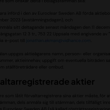
re som önskar delta i bolagsstämman ska:
vara införd i den av Euroclear Sweden AB förda aktie
ber 2023 (avstämningsdagen), och
anmäla sitt deltagande senast måndagen den 11 decem
ängsgatan 12 3 tr., 753 22 Uppsala med angivande av
via e-post till
jonathan.ekman@vidhance.com
.
lan uppges aktieägarens namn, person- eller organis
ummer, aktieinnehav, uppgift om eventuella biträden s
om ställföreträdare eller ombud.
altarregistrerade aktier
e som låtit förvaltarregistrera sina aktier måste, för a
tämman, dels anmäla sig till stämman, dels tillfälligt inr
 Euroclear Sweden AB (så kallad rösträttsregistrering