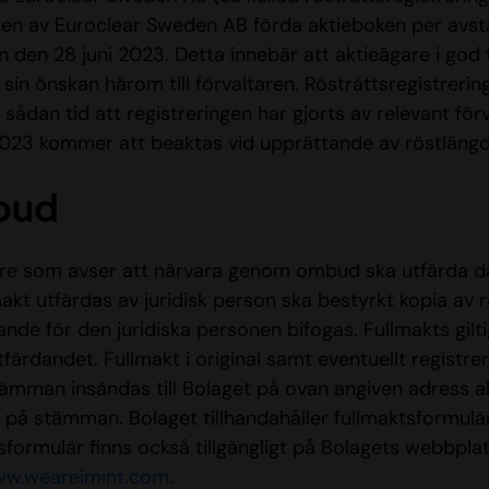
 den av Euroclear Sweden AB förda aktieboken per avs
 den 28 juni 2023. Detta innebär att aktieägare i god
sin önskan härom till förvaltaren. Rösträttsregistreri
 sådan tid att registreringen har gjorts av relevant fö
2023 kommer att beaktas vid upprättande av röstlän
bud
re som avser att närvara genom ombud ska utfärda da
akt utfärdas av juridisk person ska bestyrkt kopia av re
nde för den juridiska personen bifogas. Fullmakts gilti
tfärdandet. Fullmakt i original samt eventuellt registre
ämman insändas till Bolaget på ovan angiven adress a
 på stämman. Bolaget tillhandahåller fullmaktsformulä
sformulär finns också tillgängligt på Bolagets webbplat
ww.weareimint.com
.