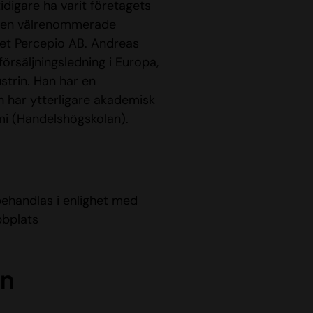
idigare ha varit företagets
i den välrenommerade
et Percepio AB. Andreas
försäljningsledning i Europa,
trin. Han har en
ch har ytterligare akademisk
omi (Handelshögskolan).
handlas i enlighet med
bbplats
an