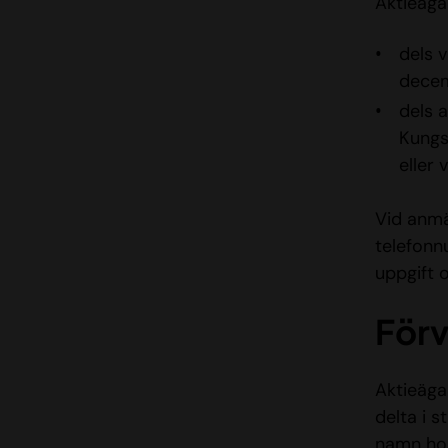
Aktieäga
dels 
decem
dels 
Kungs
eller 
Vid anmä
telefonn
uppgift 
Förv
Aktieägar
delta i s
namn hos