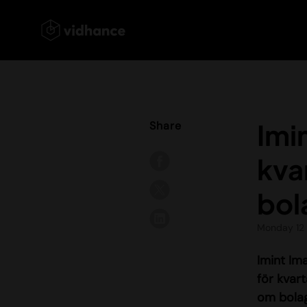
Imi
Share
kva
bol
Monday 12
Imint Im
för kvar
om bolag