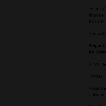
Imints V
finansie
10.00. M
Den webs
Frågor ti
för lives
E-mail a
Twitter:
Presenta
Universe