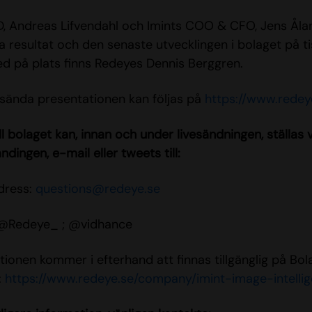
D, Andreas Lifvendahl och Imints COO & CFO, Jens Åla
lla resultat och den senaste utvecklingen i bolaget på 
ed på plats finns Redeyes Dennis Berggren.
ända presentationen kan följas på
https://www.redey
ll bolaget kan, innan och under livesändningen, ställas
ändingen, e-mail eller tweets till:
dress:
questions@redeye.se
 @Redeye_ ; @vidhance
tionen kommer i efterhand att finnas tillgänglig på Bo
:
https://www.redeye.se/company/imint-image-intelli