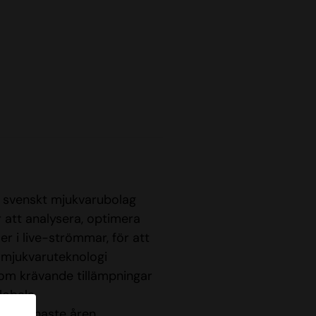
ett svenskt mjukvarubolag
r att analysera, optimera
ler i live-strömmar, för att
 mjukvaruteknologi
inom krävande tillämpningar
globala
, de senaste åren