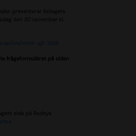
nder, presenterar bolagets
tisdag den 20 november kl.
e.se/live/imint-q3-2018
 via frågeformuläret på sidan
lagets sida på Redeye
gence