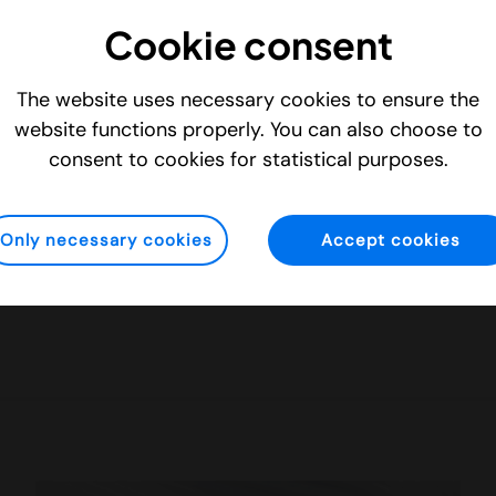
vecklats och anpassats till att adressera den snabbt
Cookie consent
deo, som inkluderar smartphonetillverkare, social- och
ag, samt andra mobila kameraprodukter. Vidhance bestå
The website uses necessary cookies to ensure the
vständiga funktioner, delvis patenterade och med ytte
website functions properly. You can also choose to
. IMINT Image Intelligence AB:s aktie är noterad på Sp
consent to cookies for statistical purposes.
16 under kortnamnet IMINT och handlas via banker o
ww.weareimint.com
Only necessary cookies
Accept cookies