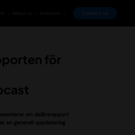
ts
About us
Investors
Contact us
pporten för
bcast
esenterar sin delårsrapport
ar en generell uppdatering