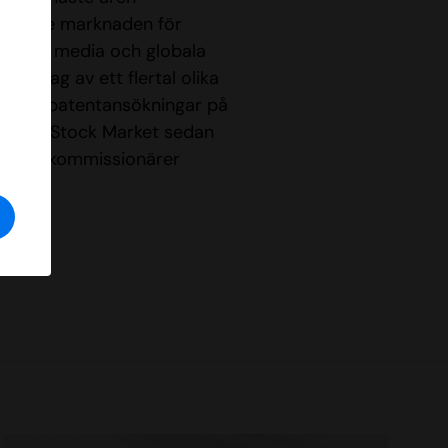
 växande marknaden för
 online media och globala
r idag av ett flertal olika
rligare patentansökningar på
otlight Stock Market sedan
ch fondkommissionärer