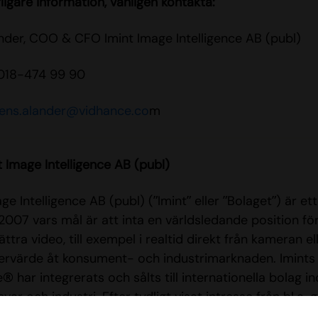
ligare information, vänligen kontakta:
nder, COO & CFO Imint Image Intelligence AB (publ)
 018-474 99 90
jens.alander@vidhance.co
m
 Image Intelligence AB (publ)
ge Intelligence AB (publ) (”Imint” eller ”Bolaget”) är 
2007 vars mål är att inta en världsledande position fö
ttra video, till exempel i realtid direkt från kameran el
rvärde åt konsument- och industrimarknaden. Imints
® har integrerats och sålts till internationella bolag 
var och industri. Efter tydligt visat intresse från bl.a. 
efontillverkare har Imints mjukvaruplattform, Vidhance