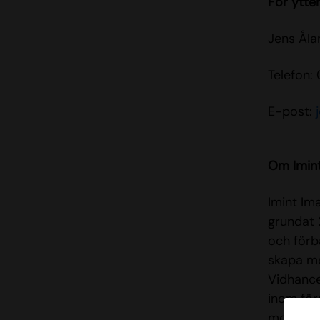
För ytter
Jens Åla
Telefon:
E-post:
Om Imint
Imint Ima
grundat 
och förbä
skapa me
Vidhance
inom förs
mobiltel